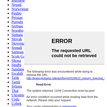
Burmese
Nepali
Norwegian
Pashto
Persian
Punjabi
Serbian
Sesotho
Sinhala
Slovak
Slovenian
Somali
Samoan
Scots Gaelic
Shona
Sindhi
Sundanese
Swahili
Tajik
Tamil
Telugu
Thai
Ukrainian
Urdu
Uzbek