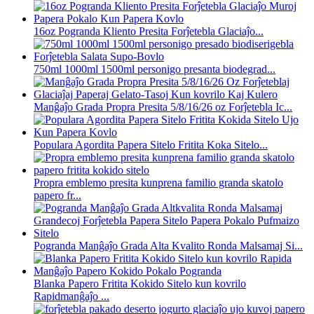
16oz Pogranda Kliento Presita Forĵetebla Glaciaĵo...
750ml 1000ml 1500ml personigo presanta biodegrad...
Manĝaĵo Grada Propra Presita 5/8/16/26 oz Forĵetebla Ic...
Populara Agordita Papera Sitelo Fritita Koka Sitelo...
Propra emblemo presita kunprena familio granda skatolo
papero fr...
Pogranda Manĝaĵo Grada Alta Kvalito Ronda Malsamaj Si...
Blanka Papero Fritita Kokido Sitelo kun kovrilo
Rapidmanĝaĵo ...