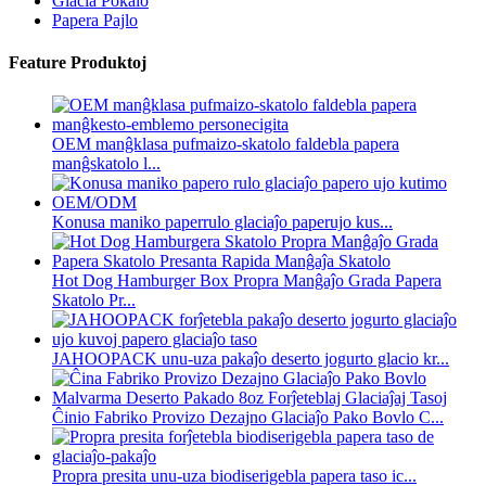
Glacia Pokalo
Papera Pajlo
Feature Produktoj
OEM manĝklasa pufmaizo-skatolo faldebla papera
manĝskatolo l...
Konusa maniko paperrulo glaciaĵo paperujo kus...
Hot Dog Hamburger Box Propra Manĝaĵo Grada Papera
Skatolo Pr...
JAHOOPACK unu-uza pakaĵo deserto jogurto glacio kr...
Ĉinio Fabriko Provizo Dezajno Glaciaĵo Pako Bovlo C...
Propra presita unu-uza biodiserigebla papera taso ic...