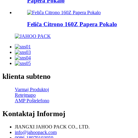
Papera Pokalo
Feliĉa Citrono 160Z Papera Pokalo
klienta subteno
Varmaj Produktoj
Retejmapo
AMP Poŝtelefono
Kontaktaj Informoj
JIANGXI JAHOO PACK CO., LTD.
info@jahoopack.com
0086-18979103059