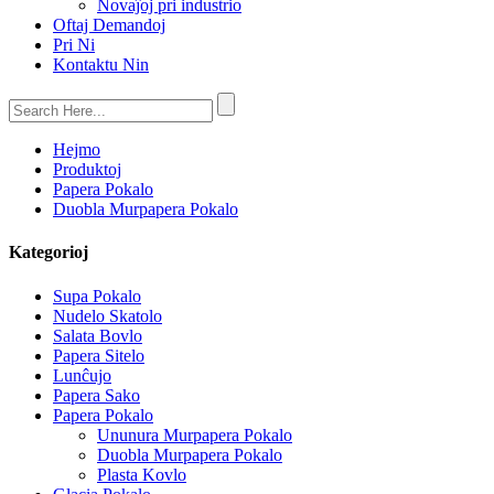
Novaĵoj pri industrio
Oftaj Demandoj
Pri Ni
Kontaktu Nin
Hejmo
Produktoj
Papera Pokalo
Duobla Murpapera Pokalo
Kategorioj
Supa Pokalo
Nudelo Skatolo
Salata Bovlo
Papera Sitelo
Lunĉujo
Papera Sako
Papera Pokalo
Ununura Murpapera Pokalo
Duobla Murpapera Pokalo
Plasta Kovlo