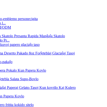
l...
 Pr...