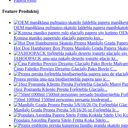
Papera Pajlo
Feature Produktoj
OEM manĝklasa pufmaizo-skatolo faldebla papera manĝskatolo 
Konusa maniko paperrulo glaciaĵo paperujo kus...
Hot Dog Hamburger Box Propra Manĝaĵo Grada Papera Skatolo
JAHOOPACK unu-uza pakaĵo deserto jogurto glacio kr...
Ĉinio Fabriko Provizo Dezajno Glaciaĵo Pako Bovlo C...
Propra presita unu-uza biodiserigebla papera taso ic...
16oz Pogranda Kliento Presita Forĵetebla Glaciaĵo...
750ml 1000ml 1500ml personigo presanta biodegrad...
Manĝaĵo Grada Propra Presita 5/8/16/26 oz Forĵetebla Ic...
Populara Agordita Papera Sitelo Fritita Koka Sitelo...