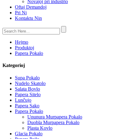
Novaĵoj pri industrio
Oftaj Demandoj
Pri Ni
Kontaktu Nin
Hejmo
Produktoj
Papera Pokalo
Kategorioj
Supa Pokalo
Nudelo Skatolo
Salata Bovlo
Papera Sitelo
Lunĉujo
Papera Sako
Papera Pokalo
Ununura Murpapera Pokalo
Duobla Murpapera Pokalo
Plasta Kovlo
Glacia Pokalo