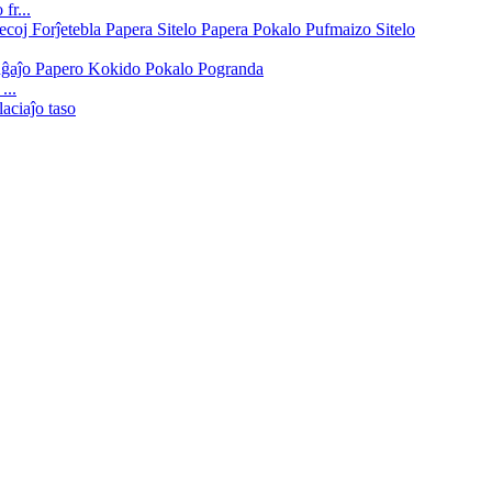
fr...
...