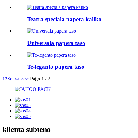
Teatra speciala papera kaliko
Universala papera taso
Te-leganto papera taso
1
2
Sekva >
>>
Paĝo 1 / 2
klienta subteno