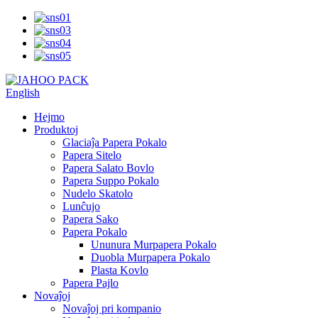
English
Hejmo
Produktoj
Glaciaĵa Papera Pokalo
Papera Sitelo
Papera Salato Bovlo
Papera Suppo Pokalo
Nudelo Skatolo
Lunĉujo
Papera Sako
Papera Pokalo
Ununura Murpapera Pokalo
Duobla Murpapera Pokalo
Plasta Kovlo
Papera Pajlo
Novaĵoj
Novaĵoj pri kompanio