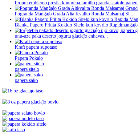
Propra emblemo presita kunprena familio granda skatolo papero 
Pogranda Manĝaĵo Grada Alta Kvalito Ronda Malsamaj Si...
Blanka Papero Fritita Kokido Sitelo kun kovrilo Rapidmanĝaĵo 
unu-uza paka deserto jogurta glaciaĵo enhavas...
Kraft papera supotaso
Papera Pokalo
papera sitelo
papera sako