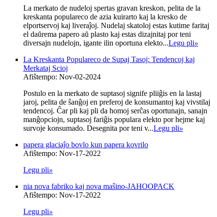
La merkato de nudeloj spertas gravan kreskon, pelita de la
kreskanta populareco de azia kuirarto kaj la kresko de
elportservoj kaj liveraĵoj. Nudelaj skatoloj estas kutime faritaj
el daŭrema papero aŭ plasto kaj estas dizajnitaj por teni
diversajn nudelojn, igante ilin oportuna elekto...
Legu pli
»
La Kreskanta Populareco de Supaj Tasoj: Tendencoj kaj
Merkataj Scioj
Afiŝtempo: Nov-02-2024
Postulo en la merkato de suptasoj signife pliiĝis en la lastaj
jaroj, pelita de ŝanĝoj en preferoj de konsumantoj kaj vivstilaj
tendencoj. Ĉar pli kaj pli da homoj serĉas oportunajn, sanajn
manĝopciojn, suptasoj fariĝis populara elekto por hejme kaj
survoje konsumado. Desegnita por teni v...
Legu pli
»
papera glaciaĵo bovlo kun papera kovrilo
Afiŝtempo: Nov-17-2022
Legu pli
»
nia nova fabriko kaj nova maŝino-JAHOOPACK
Afiŝtempo: Nov-17-2022
Legu pli
»