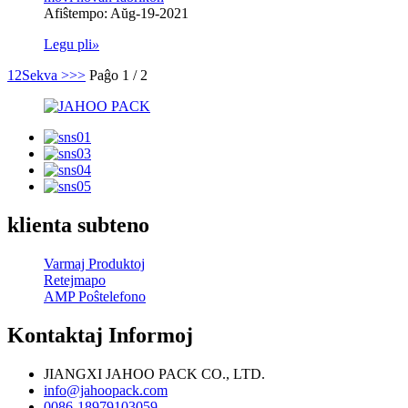
Afiŝtempo: Aŭg-19-2021
Legu pli
»
1
2
Sekva >
>>
Paĝo 1 / 2
klienta subteno
Varmaj Produktoj
Retejmapo
AMP Poŝtelefono
Kontaktaj Informoj
JIANGXI JAHOO PACK CO., LTD.
info@jahoopack.com
0086-18979103059