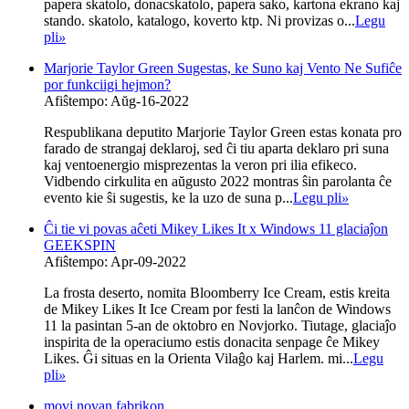
papera skatolo, donacskatolo, papera sako, kartona ekrano kaj
stando. skatolo, katalogo, koverto ktp. Ni provizas o...
Legu
pli
»
Marjorie Taylor Green Sugestas, ke Suno kaj Vento Ne Sufiĉe
por funkciigi hejmon?
Afiŝtempo: Aŭg-16-2022
Respublikana deputito Marjorie Taylor Green estas konata pro
farado de strangaj deklaroj, sed ĉi tiu aparta deklaro pri suna
kaj ventoenergio misprezentas la veron pri ilia efikeco.
Vidbendo cirkulita en aŭgusto 2022 montras ŝin parolanta ĉe
evento kie ŝi sugestis, ke la uzo de suna p...
Legu pli
»
Ĉi tie vi povas aĉeti Mikey Likes It x Windows 11 glaciaĵon
GEEKSPIN
Afiŝtempo: Apr-09-2022
La frosta deserto, nomita Bloomberry Ice Cream, estis kreita
de Mikey Likes It Ice Cream por festi la lanĉon de Windows
11 la pasintan 5-an de oktobro en Novjorko. Tiutage, glaciaĵo
inspirita de la operaciumo estis donacita senpage ĉe Mikey
Likes. Ĝi situas en la Orienta Vilaĝo kaj Harlem. mi...
Legu
pli
»
movi novan fabrikon