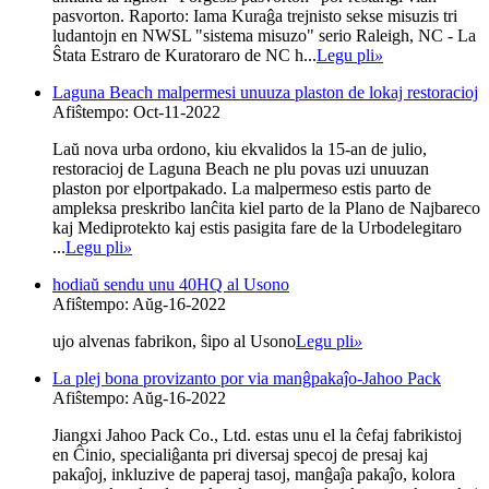
pasvorton. Raporto: Iama Kuraĝa trejnisto sekse misuzis tri
ludantojn en NWSL "sistema misuzo" serio Raleigh, NC - La
Ŝtata Estraro de Kuratoraro de NC h...
Legu pli
»
Laguna Beach malpermesi unuuza plaston de lokaj restoracioj
Afiŝtempo: Oct-11-2022
Laŭ nova urba ordono, kiu ekvalidos la 15-an de julio,
restoracioj de Laguna Beach ne plu povas uzi unuuzan
plaston por elportpakado. La malpermeso estis parto de
ampleksa preskribo lanĉita kiel parto de la Plano de Najbareco
kaj Mediprotekto kaj estis pasigita fare de la Urbodelegitaro
...
Legu pli
»
hodiaŭ sendu unu 40HQ al Usono
Afiŝtempo: Aŭg-16-2022
ujo alvenas fabrikon, ŝipo al Usono
Legu pli
»
La plej bona provizanto por via manĝpakaĵo-Jahoo Pack
Afiŝtempo: Aŭg-16-2022
Jiangxi Jahoo Pack Co., Ltd. estas unu el la ĉefaj fabrikistoj
en Ĉinio, specialiĝanta pri diversaj specoj de presaj kaj
pakaĵoj, inkluzive de paperaj tasoj, manĝaĵa pakaĵo, kolora