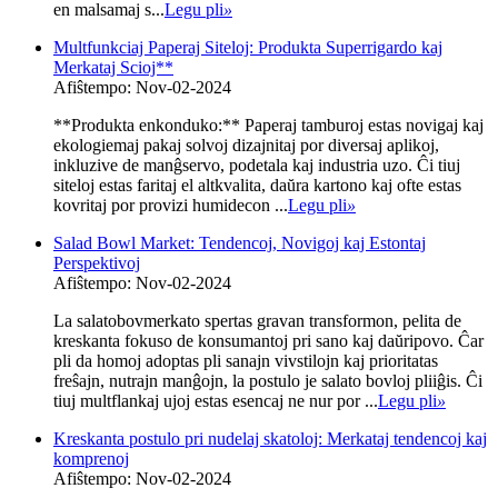
en malsamaj s...
Legu pli
»
Multfunkciaj Paperaj Siteloj: Produkta Superrigardo kaj
Merkataj Scioj**
Afiŝtempo: Nov-02-2024
**Produkta enkonduko:** Paperaj tamburoj estas novigaj kaj
ekologiemaj pakaj solvoj dizajnitaj por diversaj aplikoj,
inkluzive de manĝservo, podetala kaj industria uzo. Ĉi tiuj
siteloj estas faritaj el altkvalita, daŭra kartono kaj ofte estas
kovritaj por provizi humidecon ...
Legu pli
»
Salad Bowl Market: Tendencoj, Novigoj kaj Estontaj
Perspektivoj
Afiŝtempo: Nov-02-2024
La salatobovmerkato spertas gravan transformon, pelita de
kreskanta fokuso de konsumantoj pri sano kaj daŭripovo. Ĉar
pli da homoj adoptas pli sanajn vivstilojn kaj prioritatas
freŝajn, nutrajn manĝojn, la postulo je salato bovloj pliiĝis. Ĉi
tiuj multflankaj ujoj estas esencaj ne nur por ...
Legu pli
»
Kreskanta postulo pri nudelaj skatoloj: Merkataj tendencoj kaj
komprenoj
Afiŝtempo: Nov-02-2024