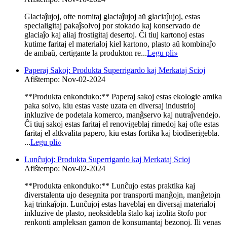
Glaciaĵujoj, ofte nomitaj glaciaĵujoj aŭ glaciaĵujoj, estas
specialigitaj pakaĵsolvoj por stokado kaj konservado de
glaciaĵo kaj aliaj frostigitaj desertoj. Ĉi tiuj kartonoj estas
kutime faritaj el materialoj kiel kartono, plasto aŭ kombinaĵo
de ambaŭ, certigante la produkton re...
Legu pli
»
Paperaj Sakoj: Produkta Superrigardo kaj Merkataj Scioj
Afiŝtempo: Nov-02-2024
**Produkta enkonduko:** Paperaj sakoj estas ekologie amika
paka solvo, kiu estas vaste uzata en diversaj industrioj
inkluzive de podetala komerco, manĝservo kaj nutraĵvendejo.
Ĉi tiuj sakoj estas faritaj el renovigeblaj rimedoj kaj ofte estas
faritaj el altkvalita papero, kiu estas fortika kaj biodiserigebla.
...
Legu pli
»
Lunĉujoj: Produkta Superrigardo kaj Merkataj Scioj
Afiŝtempo: Nov-02-2024
**Produkta enkonduko:** Lunĉujo estas praktika kaj
diverstalenta ujo desegnita por transporti manĝojn, manĝetojn
kaj trinkaĵojn. Lunĉujoj estas haveblaj en diversaj materialoj
inkluzive de plasto, neoksidebla ŝtalo kaj izolita ŝtofo por
renkonti ampleksan gamon de konsumantaj bezonoj. Ili venas