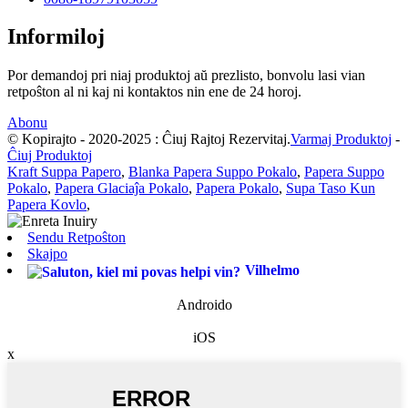
Informiloj
Por demandoj pri niaj produktoj aŭ prezlisto, bonvolu lasi vian
retpoŝton al ni kaj ni kontaktos nin ene de 24 horoj.
Abonu
© Kopirajto - 2020-2025 : Ĉiuj Rajtoj Rezervitaj.
Varmaj Produktoj
-
Ĉiuj Produktoj
Kraft Suppa Papero
,
Blanka Papera Suppo Pokalo
,
Papera Suppo
Pokalo
,
Papera Glaciaĵa Pokalo
,
Papera Pokalo
,
Supa Taso Kun
Papera Kovlo
,
Sendu Retpoŝton
Skajpo
Vilhelmo
Androido
iOS
x