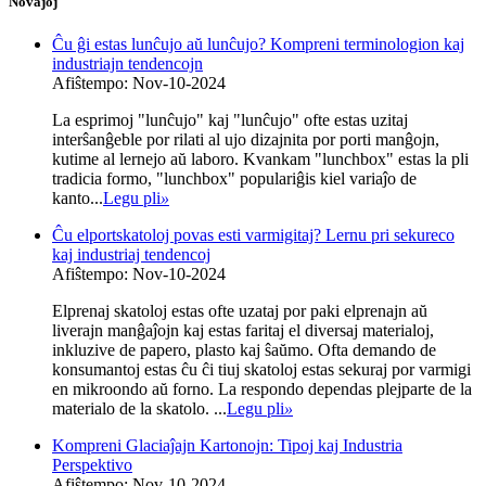
Novaĵoj
Ĉu ĝi estas lunĉujo aŭ lunĉujo? Kompreni terminologion kaj
industriajn tendencojn
Afiŝtempo: Nov-10-2024
La esprimoj "lunĉujo" kaj "lunĉujo" ofte estas uzitaj
interŝanĝeble por rilati al ujo dizajnita por porti manĝojn,
kutime al lernejo aŭ laboro. Kvankam "lunchbox" estas la pli
tradicia formo, "lunchbox" populariĝis kiel variaĵo de
kanto...
Legu pli
»
Ĉu elportskatoloj povas esti varmigitaj? Lernu pri sekureco
kaj industriaj tendencoj
Afiŝtempo: Nov-10-2024
Elprenaj skatoloj estas ofte uzataj por paki elprenajn aŭ
liverajn manĝaĵojn kaj estas faritaj el diversaj materialoj,
inkluzive de papero, plasto kaj ŝaŭmo. Ofta demando de
konsumantoj estas ĉu ĉi tiuj skatoloj estas sekuraj por varmigi
en mikroondo aŭ forno. La respondo dependas plejparte de la
materialo de la skatolo. ...
Legu pli
»
Kompreni Glaciaĵajn Kartonojn: Tipoj kaj Industria
Perspektivo
Afiŝtempo: Nov-10-2024