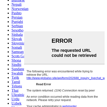
Burmese
Nepali
Norwegian
Pashto
Persian
Punjabi
Serbian
Sesotho
Sinhala
Slovak
Slovenian
Somali
Samoan
Scots Gaelic
Shona
Sindhi
Sundanese
Swahili
Tajik
Tamil
Telugu
Thai
Ukrainian
Urdu
Uzbek