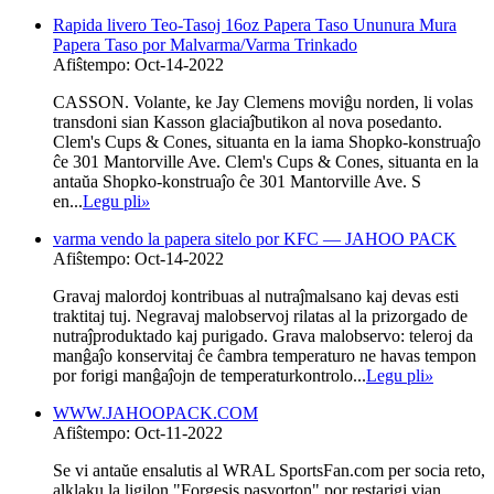
Rapida livero Teo-Tasoj 16oz Papera Taso Ununura Mura
Papera Taso por Malvarma/Varma Trinkado
Afiŝtempo: Oct-14-2022
CASSON. Volante, ke Jay Clemens moviĝu norden, li volas
transdoni sian Kasson glaciaĵbutikon al nova posedanto.
Clem's Cups & Cones, situanta en la iama Shopko-konstruaĵo
ĉe 301 Mantorville Ave. Clem's Cups & Cones, situanta en la
antaŭa Shopko-konstruaĵo ĉe 301 Mantorville Ave. S
en...
Legu pli
»
varma vendo la papera sitelo por KFC — JAHOO PACK
Afiŝtempo: Oct-14-2022
Gravaj malordoj kontribuas al nutraĵmalsano kaj devas esti
traktitaj tuj. Negravaj malobservoj rilatas al la prizorgado de
nutraĵproduktado kaj purigado. Grava malobservo: teleroj da
manĝaĵo konservitaj ĉe ĉambra temperaturo ne havas tempon
por forigi manĝaĵojn de temperaturkontrolo...
Legu pli
»
WWW.JAHOOPACK.COM
Afiŝtempo: Oct-11-2022
Se vi antaŭe ensalutis al WRAL SportsFan.com per socia reto,
alklaku la ligilon "Forgesis pasvorton" por restarigi vian