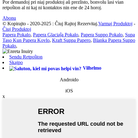
Por demandoj pri niaj produktoj aŭ prezlisto, bonvolu lasi vian
retpoŝton al ni kaj ni kontaktos nin ene de 24 horoj.
Abonu
© Kopirajto - 2020-2025 : Ĉiuj Rajtoj Rezervitaj.
Varmaj Produktoj
-
Ĉiuj Produktoj
Papera Pokalo
,
Papera Glaciaĵa Pokalo
,
Papera Suppo Pokalo
,
Supa
Taso Kun Papera Kovlo
,
Kraft Suppa Papero
,
Blanka Papera Suppo
Pokalo
,
Sendu Retpoŝton
Skajpo
Vilhelmo
Androido
iOS
x