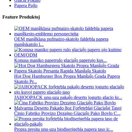
Glacia Pokalo
Papera Pajlo
Feature Produktoj
OEM manĝklasa pufmaizo-skatolo faldebla papera
manĝskatolo l...
Konusa maniko paperrulo glaciaĵo paperujo kus...
Hot Dog Hamburger Box Propra Manĝaĵo Grada Papera
Skatolo Pr...
JAHOOPACK unu-uza pakaĵo deserto jogurto glacio kr...
Ĉinio Fabriko Provizo Dezajno Glaciaĵo Pako Bovlo C...
Propra presita unu-uza biodiserigebla papera taso ic...