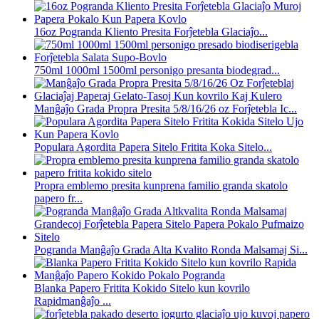
16oz Pogranda Kliento Presita Forĵetebla Glaciaĵo...
750ml 1000ml 1500ml personigo presanta biodegrad...
Manĝaĵo Grada Propra Presita 5/8/16/26 oz Forĵetebla Ic...
Populara Agordita Papera Sitelo Fritita Koka Sitelo...
Propra emblemo presita kunprena familio granda skatolo
papero fr...
Pogranda Manĝaĵo Grada Alta Kvalito Ronda Malsamaj Si...
Blanka Papero Fritita Kokido Sitelo kun kovrilo
Rapidmanĝaĵo ...