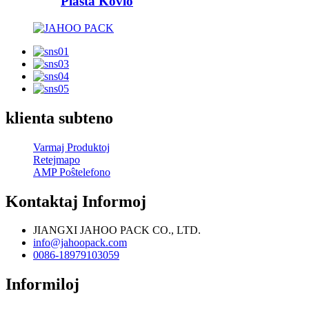
Plasta Kovlo
klienta subteno
Varmaj Produktoj
Retejmapo
AMP Poŝtelefono
Kontaktaj Informoj
JIANGXI JAHOO PACK CO., LTD.
info@jahoopack.com
0086-18979103059
Informiloj