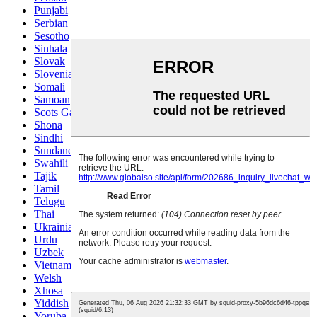
Punjabi
Serbian
Sesotho
Sinhala
Slovak
Slovenian
Somali
Samoan
Scots Gaelic
Shona
Sindhi
Sundanese
Swahili
Tajik
Tamil
Telugu
Thai
Ukrainian
Urdu
Uzbek
Vietnamese
Welsh
Xhosa
Yiddish
Yoruba