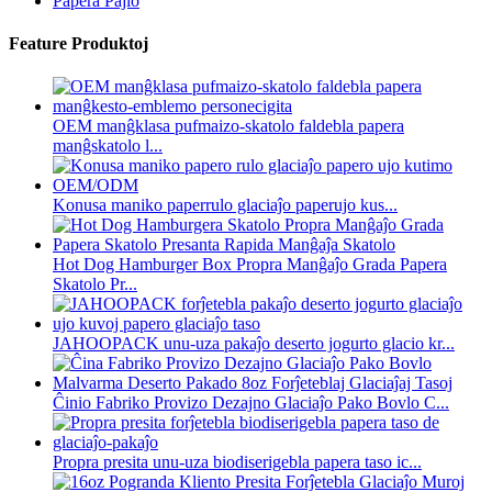
Papera Pajlo
Feature Produktoj
OEM manĝklasa pufmaizo-skatolo faldebla papera
manĝskatolo l...
Konusa maniko paperrulo glaciaĵo paperujo kus...
Hot Dog Hamburger Box Propra Manĝaĵo Grada Papera
Skatolo Pr...
JAHOOPACK unu-uza pakaĵo deserto jogurto glacio kr...
Ĉinio Fabriko Provizo Dezajno Glaciaĵo Pako Bovlo C...
Propra presita unu-uza biodiserigebla papera taso ic...