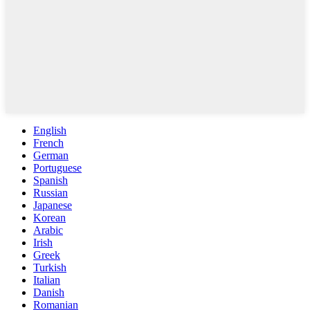
English
French
German
Portuguese
Spanish
Russian
Japanese
Korean
Arabic
Irish
Greek
Turkish
Italian
Danish
Romanian