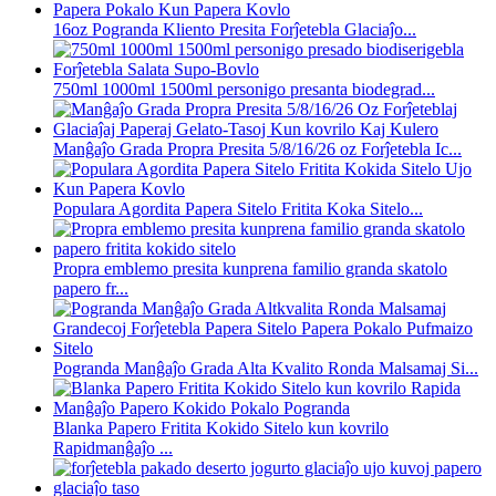
16oz Pogranda Kliento Presita Forĵetebla Glaciaĵo...
750ml 1000ml 1500ml personigo presanta biodegrad...
Manĝaĵo Grada Propra Presita 5/8/16/26 oz Forĵetebla Ic...
Populara Agordita Papera Sitelo Fritita Koka Sitelo...
Propra emblemo presita kunprena familio granda skatolo
papero fr...
Pogranda Manĝaĵo Grada Alta Kvalito Ronda Malsamaj Si...
Blanka Papero Fritita Kokido Sitelo kun kovrilo
Rapidmanĝaĵo ...