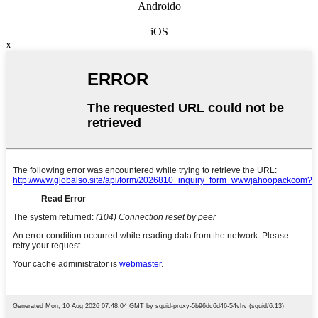
Androido
iOS
x