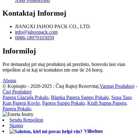
AMP Poŝtelefono
Kontaktaj Informoj
JIANGXI JAHOO PACK CO., LTD.
info@jahoopack.com
0086-18979103059
Informiloj
Por demandoj pri niaj produktoj aŭ prezlisto, bonvolu lasi vian
retpoŝton al ni kaj ni kontaktos nin ene de 24 horoj.
Abonu
© Kopirajto - 2020-2025 : Ĉiuj Rajtoj Rezervitaj.
Varmaj Produktoj
-
Ĉiuj Produktoj
Papera Glaciaĵa Pokalo
,
Blanka Papera Suppo Pokalo
,
Supa Taso
Kun Papera Kovlo
,
Papera Suppo Pokalo
,
Kraft Suppa Papero
,
Papera Pokalo
,
Sendu Retpoŝton
Skajpo
Vilhelmo