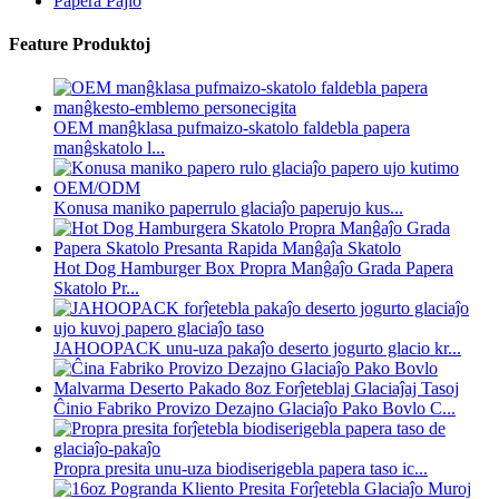
Papera Pajlo
Feature Produktoj
OEM manĝklasa pufmaizo-skatolo faldebla papera
manĝskatolo l...
Konusa maniko paperrulo glaciaĵo paperujo kus...
Hot Dog Hamburger Box Propra Manĝaĵo Grada Papera
Skatolo Pr...
JAHOOPACK unu-uza pakaĵo deserto jogurto glacio kr...
Ĉinio Fabriko Provizo Dezajno Glaciaĵo Pako Bovlo C...
Propra presita unu-uza biodiserigebla papera taso ic...