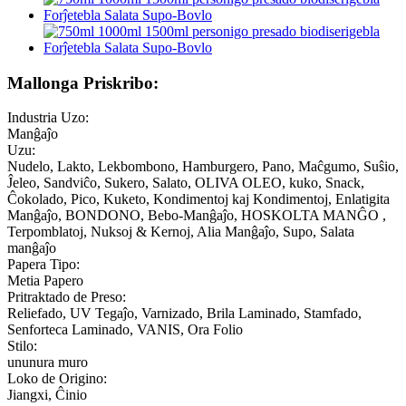
Mallonga Priskribo:
Industria Uzo:
Manĝaĵo
Uzu:
Nudelo, Lakto, Lekbombono, Hamburgero, Pano, Maĉgumo, Suŝio,
Ĵeleo, Sandviĉo, Sukero, Salato, OLIVA OLEO, kuko, Snack,
Ĉokolado, Pico, Kuketo, Kondimentoj kaj Kondimentoj, Enlatigita
Manĝaĵo, BONDONO, Bebo-Manĝaĵo, HOSKOLTA MANĜO ,
Terpomblatoj, Nuksoj & Kernoj, Alia Manĝaĵo, Supo, Salata
manĝaĵo
Papera Tipo:
Metia Papero
Pritraktado de Preso:
Reliefado, UV Tegaĵo, Varnizado, Brila Laminado, Stamfado,
Senforteca Laminado, VANIS, Ora Folio
Stilo:
ununura muro
Loko de Origino:
Jiangxi, Ĉinio