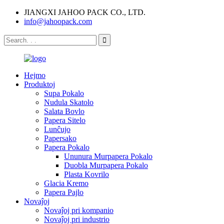
JIANGXI JAHOO PACK CO., LTD.
info@jahoopack.com
Hejmo
Produktoj
Supa Pokalo
Nudula Skatolo
Salata Bovlo
Papera Sitelo
Lunĉujo
Papersako
Papera Pokalo
Ununura Murpapera Pokalo
Duobla Murpapera Pokalo
Plasta Kovrilo
Glacia Kremo
Papera Pajlo
Novaĵoj
Novaĵoj pri kompanio
Novaĵoj pri industrio