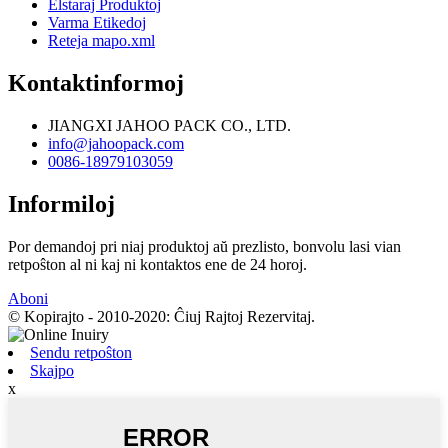
Elstaraj Produktoj
Varma Etikedoj
Reteja mapo.xml
Kontaktinformoj
JIANGXI JAHOO PACK CO., LTD.
info@jahoopack.com
0086-18979103059
Informiloj
Por demandoj pri niaj produktoj aŭ prezlisto, bonvolu lasi vian
retpoŝton al ni kaj ni kontaktos ene de 24 horoj.
Aboni
© Kopirajto - 2010-2020: Ĉiuj Rajtoj Rezervitaj.
Sendu retpoŝton
Skajpo
x