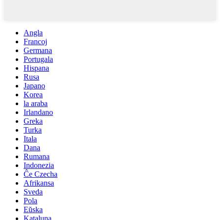
Angla
Francoj
Germana
Portugala
Hispana
Rusa
Japano
Korea
la araba
Irlandano
Greka
Turka
Itala
Dana
Rumana
Indonezia
Ĉe Czecha
Afrikansa
Sveda
Pola
Eŭska
Kataluna