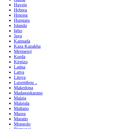
Havaja
Hebrea
Hmong
Hungara
Islanda
Igbo
Java
Kannada
Kaza Kazakha
Mermeroj
Kurda
Kirgizo
Latina
Latva
Litova
Luxembou ..
Makedona
Madagaskarano
Malaja
Malajala
Maltano
Maora
Maratio
Mongolo