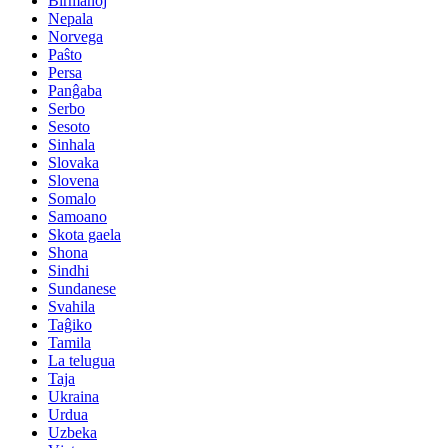
Birmanoj
Nepala
Norvega
Paŝto
Persa
Panĝaba
Serbo
Sesoto
Sinhala
Slovaka
Slovena
Somalo
Samoano
Skota gaela
Shona
Sindhi
Sundanese
Svahila
Taĝiko
Tamila
La telugua
Taja
Ukraina
Urdua
Uzbeka