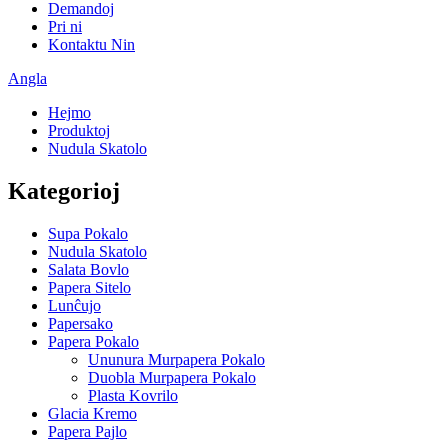
Demandoj
Pri ni
Kontaktu Nin
Angla
Hejmo
Produktoj
Nudula Skatolo
Kategorioj
Supa Pokalo
Nudula Skatolo
Salata Bovlo
Papera Sitelo
Lunĉujo
Papersako
Papera Pokalo
Ununura Murpapera Pokalo
Duobla Murpapera Pokalo
Plasta Kovrilo
Glacia Kremo
Papera Pajlo