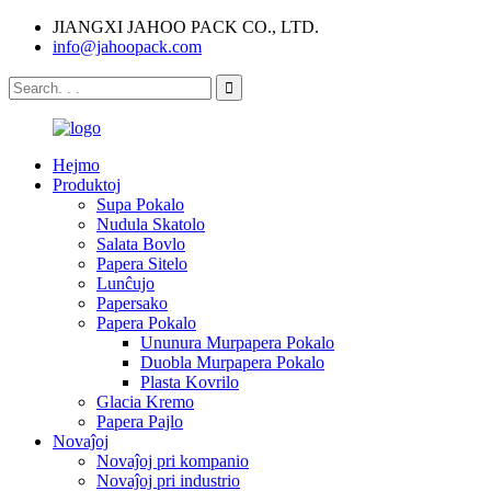
JIANGXI JAHOO PACK CO., LTD.
info@jahoopack.com
Hejmo
Produktoj
Supa Pokalo
Nudula Skatolo
Salata Bovlo
Papera Sitelo
Lunĉujo
Papersako
Papera Pokalo
Ununura Murpapera Pokalo
Duobla Murpapera Pokalo
Plasta Kovrilo
Glacia Kremo
Papera Pajlo
Novaĵoj
Novaĵoj pri kompanio
Novaĵoj pri industrio