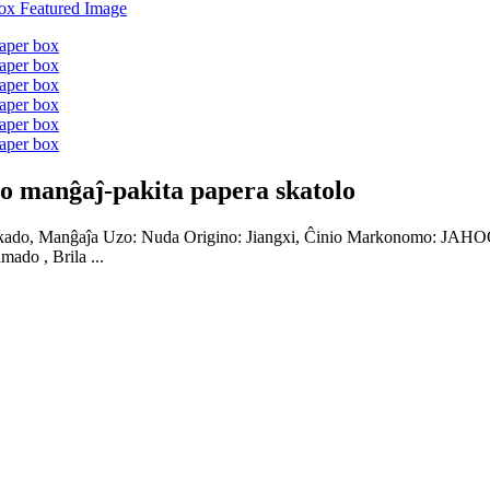
o manĝaĵ-pakita papera skatolo
npakado, Manĝaĵa Uzo: Nuda Origino: Jiangxi, Ĉinio Markonomo: JA
ado , Brila ...