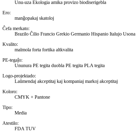
Unu-uza Ekologia amika provizo biodiserigebla
Ero:
manĝopakaj skatoloj
Ĉefa merkato:
Brazilo Ĉilio Francio Grekio Germanio Hispanio Italujo Usona
Kvalito:
malmola forta fortika altkvalita
PE-tegaĵo:
Ununura PE tegita duobla PE tegita PLA tegita
Logo-projektado:
Laŭmendaj akceptitaj kaj kompaniaj markoj akceptitaj
Koloro:
CMYK + Pantone
Tipo:
Media
Atestilo:
FDA TUV